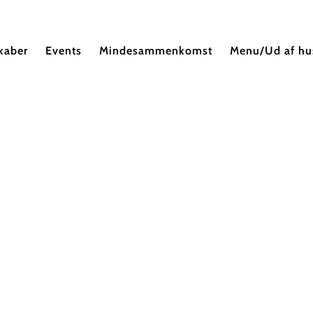
kaber
Events
Mindesammenkomst
Menu/Ud af hu
GIV OS ET KALD
98 29 30 72